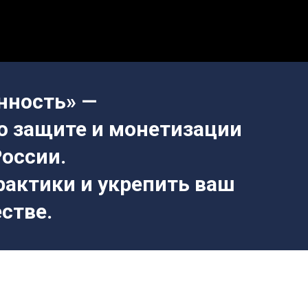
нность» —
о защите и монетизации
оссии.
рактики
и
укрепить ваш
стве.