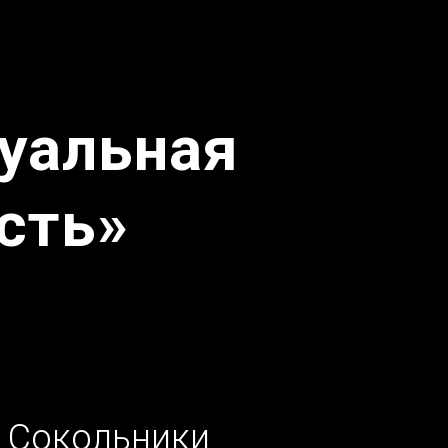
уальная
сть»
 Сокольники